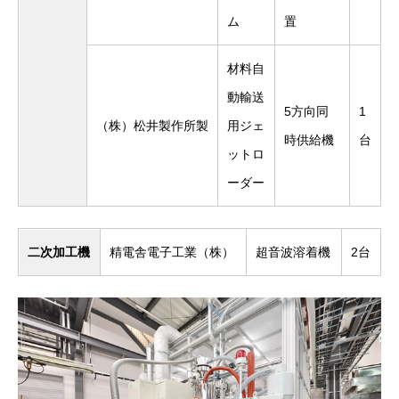
ム
置
材料自
動輸送
5方向同
1
（株）松井製作所製
用ジェ
時供給機
台
ットロ
ーダー
二次加工機
精電舎電子工業（株）
超音波溶着機
2台