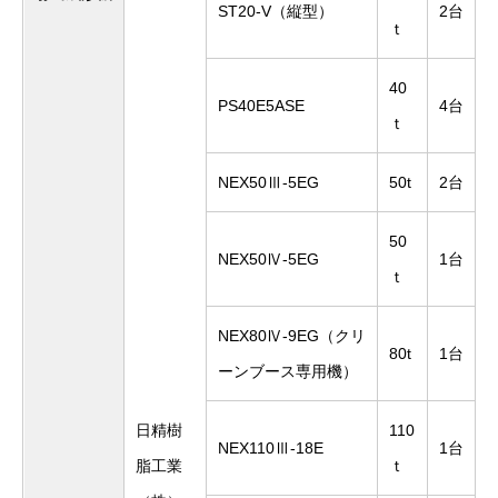
ST20-V（縦型）
2台
ｔ
40
PS40E5ASE
4台
ｔ
NEX50Ⅲ-5EG
50t
2台
50
NEX50Ⅳ-5EG
1台
ｔ
NEX80Ⅳ-9EG（クリ
80t
1台
ーンブース専用機）
日精樹
110
NEX110Ⅲ-18E
1台
脂工業
ｔ