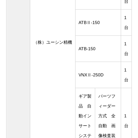
台
1
ATBⅡ-150
台
（株）ユーシン精機
1
ATB-150
台
1
VNXⅡ-250D
台
ギア製
パーツフ
品 自
ィーダー
動イン
方式 全
1
サート
自動 画
台
システ
像検査装