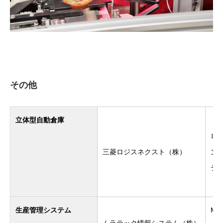
その他
立体型自動倉庫
ロ
三菱ロジスネクスト（株）
ン
テ
生産管理システム
MI
ムラテック情報システム（株）