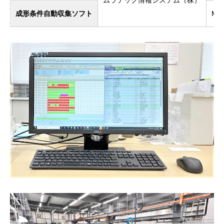
成形条件自動収集ソフト
Mid