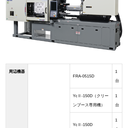
周辺機器
1
FRA-0515D
台
YcⅡ-150D（クリー
1
ンブース専用機）
台
1
YcⅡ-150D