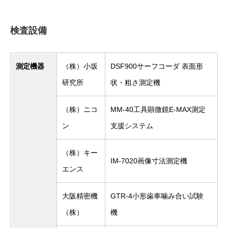
検査設備
測定機器
（株）小坂
DSF900サーフコーダ 表面形
研究所
状・粗さ測定機
（株）ニコ
MM-40工具顕微鏡E-MAX測定
ン
支援システム
（株）キー
IM-7020画像寸法測定機
エンス
大阪精密機
GTR-4小形歯車噛み合い試験
（株）
機