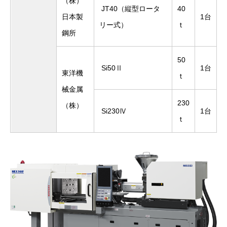
（株）
JT40（縦型ロータ
40
日本製
1台
リー式）
ｔ
鋼所
50
Si50Ⅱ
1台
東洋機
ｔ
械金属
230
（株）
Si230Ⅳ
1台
ｔ